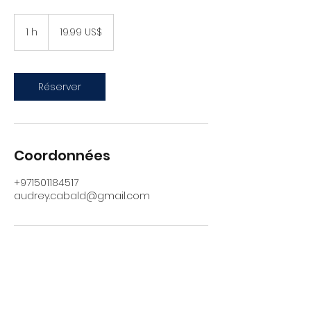
19.99
دولار
1 h
1
‏19.99 US$
أمريكي
Réserver
Coordonnées
+971501184517
audrey.cabald@gmail.com