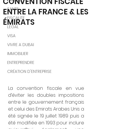
CONVENTION FISCALE
FAMILLE
SANTE
ENTRE LA FRANCE & LES
FISCALITE
ÉMIRATS
LEGAL
VISA
VIVRE A DUBAI
IMMOBILIER
ENTREPRENDRE
CRÉATION D'ENTREPRISE
La convention fiscale en vue 
d’éviter les doubles impositions 
entre le gouvernement français 
et celui des Emirats Arabes Unis a 
été signée le 19 juillet 1989 puis a 
été modifiée en 1993 pour inclure 