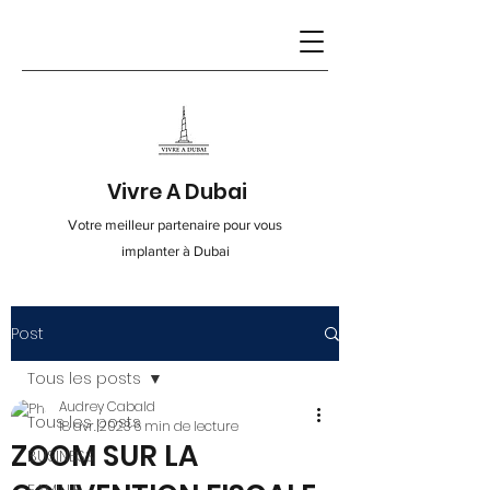
Vivre A Dubai
Votre meilleur partenaire pour vous
implanter à Dubai
Post
Contact
Tous les posts
Audrey Cabald
info@vivre-a-dubai.com
Tous les posts
18 avr. 2023
6 min de lecture
ZOOM SUR LA
BUSINESS