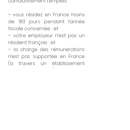
cumulativement remplies:
– vous résidez en France moins 
de 183 jours pendant l’année 
fiscale concernée ; et
– votre employeur n’est pas un 
résident français ; et
– la charge des rémunérations 
n’est pas supportée en France 
(à travers un établissement 
stable par exemple)
Pension française du secteur 
privé
S’agissant des pensions et 
rémunérations versées pour un 
travail salarié antérieur au 
changement de résidence 