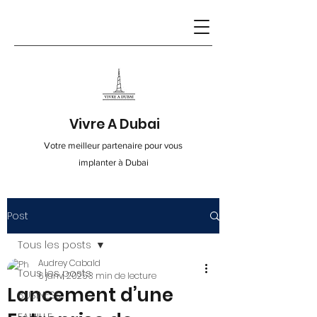
Vivre A Dubai
Votre meilleur partenaire pour vous
implanter à Dubai
Post
Contact
Tous les posts
Audrey Cabald
info@vivre-a-dubai.com
Tous les posts
6 janv. 2025
3 min de lecture
Lancement d’une
BUSINESS