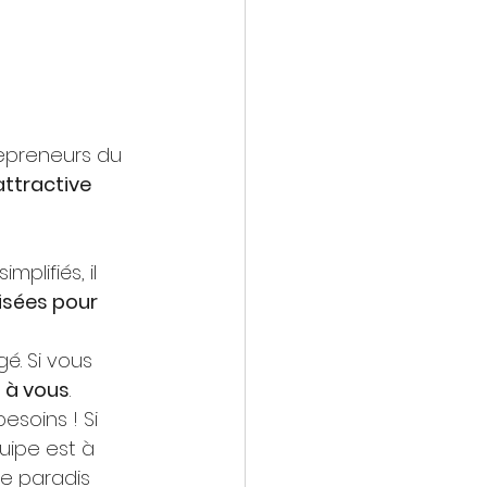
repreneurs du 
attractive 
plifiés, il 
isées pour 
é. Si vous 
t à vous
. 
soins ! Si 
uipe est à 
de paradis 