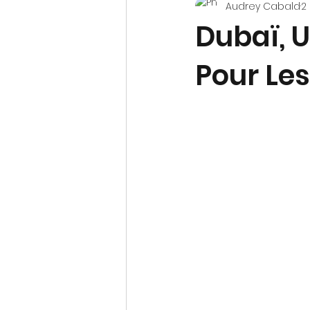
Audrey Cabald
2
ENTREPRENDRE
CRÉATION D'E
Dubaï, U
Pour Les