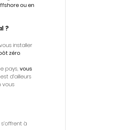
ffshore ou en 
l ?
ous installer 
mpôt zéro
.
e pays, 
vous 
’est d’ailleurs 
n vous 
s’offrent à 