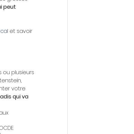
i peut 
scal
 et savoir 
 ou plusieurs 
enstein, 
ter votre 
adis qui va 
caux
’OCDE 