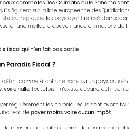
fiscaux comme les îles Caïmans ou le Panama sont 
’ils figurent sur la liste européenne des “juridiction
 liste qui regroupe les pays ayant refusé d’engager
 assurer une meilleure gouvernance en matière de fi
s fiscal qui n’en fait pas partie
.
 Paradis Fiscal ? 
se définit comme étant une zone ou un pays au sein
, voire nulle
. Toutefois, il n’existe aucune définition off
er régulièrement les chroniques, ils sont avant to
ouhaitent de 
payer moins voire aucun impôt
. 
ant de penser que seules les grandes entreprises et 