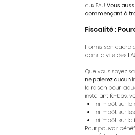
aux EAU. 
Vous aussi
commençant à trav
Fiscalité : Pou
Hormis son cadre de
dans la ville des EA
Que vous soyez sal
ne paierez aucun 
la raison pour laqu
installant là-bas, v
ni impôt sur le
ni impôt sur le
ni impôt sur la
Pour pouvoir bénéfi