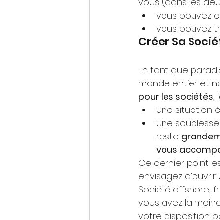
vous (dans les deux
vous pouvez c
vous pouvez tra
Créer Sa Socié
En tant que paradis
monde entier et no
pour les sociétés
,
une situation 
une souplesse j
reste 
grandeme
vous accompag
Ce dernier point e
envisagez d’ouvrir
Société offshore, 
vous avez la moind
votre disposition p