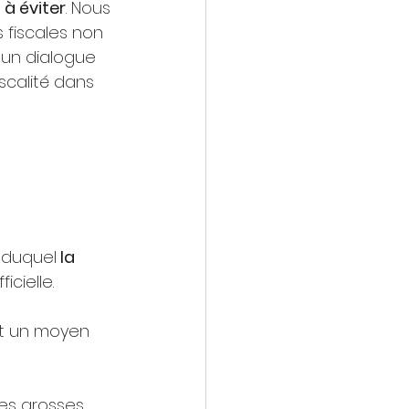
à éviter
. Nous 
s fiscales non 
 un dialogue 
scalité dans 
 duquel
 la 
icielle. 
ut un moyen 
les grosses 