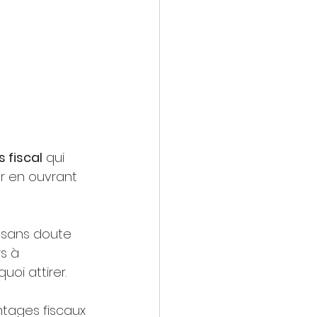
 fiscal
 qui 
r en ouvrant 
z sans doute 
s à 
uoi attirer. 
ntages fiscaux 