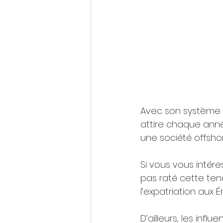
Avec son système d
attire chaque anné
une société offshor
Si vous vous intére
pas raté cette ten
l’expatriation aux É
D’ailleurs, les inf