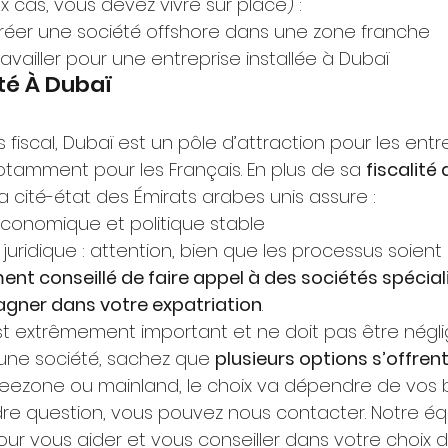
 cas, vous devez vivre sur place) :
réer une société offshore dans une zone franche
vailler pour une entreprise installée à Dubaï 
té À Dubaï 
 fiscal, Dubaï est un pôle d’attraction pour les ent
tamment pour les Français. En plus de sa 
fiscalité 
 la cité-état des Émirats arabes unis assure :
économique et politique stable 
uridique : attention, bien que les processus soient sim
nt conseillé de faire appel à des sociétés spécial
ner dans votre expatriation
. 
st extrêmement important et ne doit pas être néglig
 une société, sachez que 
plusieurs options s’offren
freezone ou mainland, le choix va dépendre de vos be
re question, vous pouvez nous contacter. Notre éq
our vous aider et vous conseiller dans votre choix 