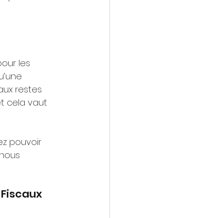
our les 
u’une 
aux restes 
et cela vaut 
ez pouvoir 
 nous 
 Fiscaux