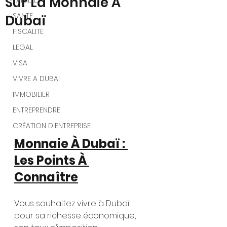
Sur La Monnaie À
FAMILLE
SANTE
Dubaï
FISCALITE
LEGAL
VISA
VIVRE A DUBAI
IMMOBILIER
ENTREPRENDRE
CRÉATION D'ENTREPRISE
Monnaie À Dubaï : 
Les Points À 
Connaître
Vous souhaitez vivre à Dubaï 
pour sa richesse économique, 