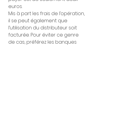
euros.
Mis à part les frais de l’opération, 
il se peut également que 
l’utilisation du distributeur soit 
facturée. Pour éviter ce genre 
de cas, préférez les banques 
des Émirats Arabes Unis.
On trouve à Dubaï des banques 
ou des distributeurs 
automatiques de billets 
acceptant les 
cartes bancaires 
étrangers
 (
MasterCard, Visa, 
Maestro
, etc.).
Vous avez la possibilité de payer 
par carte de crédit dans la 
majorité des magasins et les 
restaurants de Dubaï. 