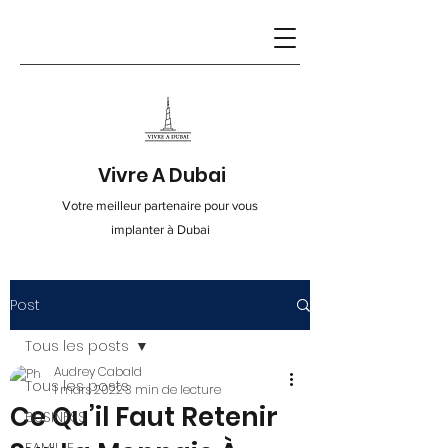
Vivre A Dubai
Votre meilleur partenaire pour vous
implanter à Dubai
Post
Contact
Tous les posts
Audrey Cabald
info@vivre-a-dubai.com
Tous les posts
1 mars 2022
3 min de lecture
Ce Qu’il Faut Retenir
BUSINESS