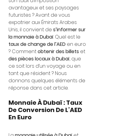
son taux d’imposition 
avantageux et ses paysages 
futuristes ? Avant de vous 
expatrier aux Émirats Arabes 
Unis, il convient de 
s’informer sur 
la monnaie à Dubaï
. Quel est le 
taux de change de l’AED 
en euro 
? Comment 
obtenir des billets
 et 
des pièces locaux à Dubaï
, que 
ce soit lors d’un voyage ou en 
tant que résident ? Nous 
donnons quelques éléments de 
réponse dans cet article.
Monnaie À Dubaï : Taux 
De Conversion De L’AED 
En Euro
La 
monnaie utilisée à Dubaï
 et 