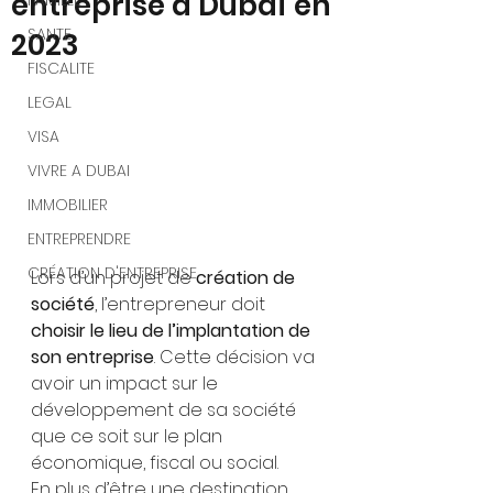
entreprise à Dubaï en
FAMILLE
SANTE
2023
FISCALITE
LEGAL
VISA
VIVRE A DUBAI
IMMOBILIER
ENTREPRENDRE
CRÉATION D'ENTREPRISE
Lors d’un projet de 
création de 
société
, l’entrepreneur doit 
choisir le lieu de l’implantation de 
son entreprise
. Cette décision va 
avoir un impact sur le 
développement de sa société 
que ce soit sur le plan 
économique, fiscal ou social.
En plus d’être une destination 