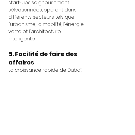
start-ups soigneusement 
sélectionnées, opérant dans 
différents secteurs tels que 
l’urbanisme, la mobilité, l'énergie 
verte et l'architecture 
intelligente.
5. Facilité de faire des 
affaires
La croissance rapide de Dubaï, 
son emplacement stratégique 
et sa culture d'entreprise 
favorable lui ont valu la 
réputation d'être un lieu où il est
facile de faire des affaires. 
C’est 
l’une des raisons qui fait que 
c’est une destination très prisée 
pour la création de société et 