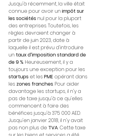
Jusqu'à récemment, la ville était 
connue pour avoir un
 impôt sur 
les sociétés
 nul pour la plupart 
des entreprises. Toutefois, les 
règles devraient changer à 
partir de juin 2023, date à 
laquelle il est prévu d'introduire 
un
 taux d’imposition standard de 
de 9 %
. Heureusement, il y a 
toujours une exception pour les 
startups 
et les 
PME 
opérant dans 
les 
zones franches
. Pour aider 
davantage les startups, il n'y a 
pas de taxe jusqu'à ce qu'elles 
commencent à faire des 
bénéfices jusqu'à 375 000 AED.
Jusqu'en janvier 2018, il n'y avait 
pas non plus de 
TVA
. Cette taxe 
sur les biens et services a été 