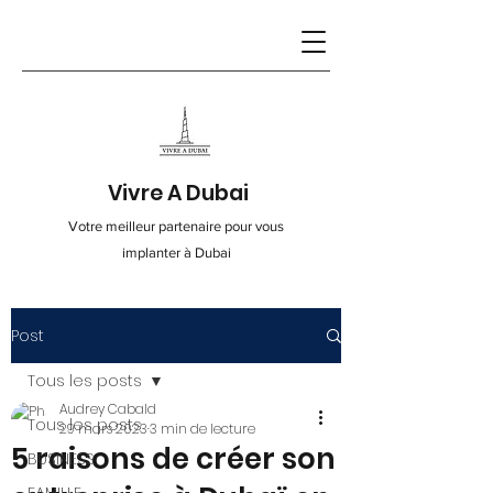
Vivre A Dubai
Votre meilleur partenaire pour vous
implanter à Dubai
Post
Contact
Tous les posts
Audrey Cabald
info@vivre-a-dubai.com
Tous les posts
29 mars 2023
3 min de lecture
5 raisons de créer son
BUSINESS